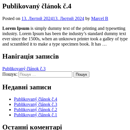
Publikovaný článok č.4
Posted on
13. Лютий 2024
13. Лютий 2024
by
Marcel B
Lorem Ipsum
is simply dummy text of the printing and typesetting
industry. Lorem Ipsum has been the industry’s standard dummy text
ever since the 1500s, when an unknown printer took a galley of type
and scrambled it to make a type specimen book. It has …
Навігація записів
Publikovaný článok č.3
Пошук:
Недавні записи
Publikovaný článok č.4
Publikovaný článok č.3
Publikovaný článok č.2
Publikovaný článok č.1
Останні коментарі